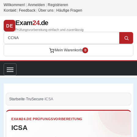
Willkommen!
|
Anmelden
|
Registrieren
Kontakt
|
Feedback
|
Über uns
|
Häufige Fragen
Exam
24
.de
DE
Prüfungsvorbereitung einfach und zuverlässig
Mein Warenkorb
0
Startseite
›
TruSecure
›
ICSA
EXAM24.DE PRÜFUNGSVORBEREITUNG
ICSA