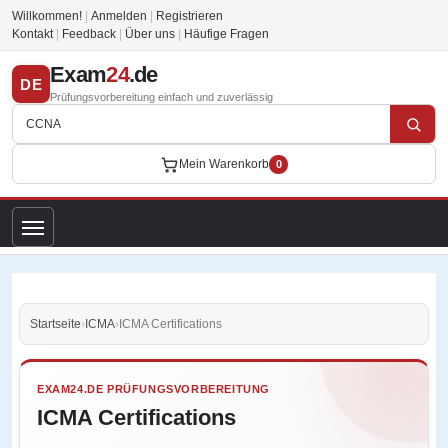
Willkommen!
|
Anmelden
|
Registrieren
Kontakt
|
Feedback
|
Über uns
|
Häufige Fragen
Exam
24
.de
DE
Prüfungsvorbereitung einfach und zuverlässig
Mein Warenkorb
0
Startseite
›
ICMA
›
ICMA Certifications
EXAM24.DE PRÜFUNGSVORBEREITUNG
ICMA Certifications