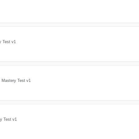
y Test v1
 Mastery Test v1
y Test v1