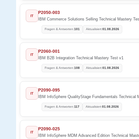
P2050-003
IT
IBM Commerce Solutions Selling Technical Mastery Tes
Fragen & Antworten:
101
Aktualisiert:
01.08.2026
P2060-001
IT
IBM B2B Integration Technical Mastery Test v1
Fragen & Antworten:
108
Aktualisiert:
01.08.2026
P2090-095
IT
IBM InfoSphere QualityStage Fundamentals Technical 
Fragen & Antworten:
117
Aktualisiert:
01.08.2026
P2090-025
IT
IBM InfoSphere MDM Advanced Edition Technical Maste