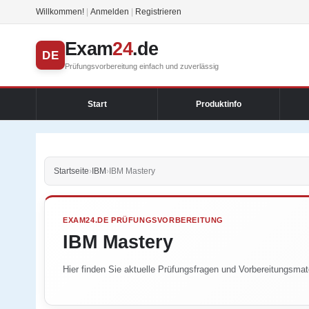
Willkommen!
|
Anmelden
|
Registrieren
Exam
24
.de
DE
Prüfungsvorbereitung einfach und zuverlässig
Start
Produktinfo
Startseite
›
IBM
›
IBM Mastery
EXAM24.DE PRÜFUNGSVORBEREITUNG
IBM Mastery
Hier finden Sie aktuelle Prüfungsfragen und Vorbereitungsmate