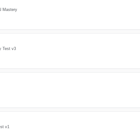
l Mastery
y Test v3
est v1