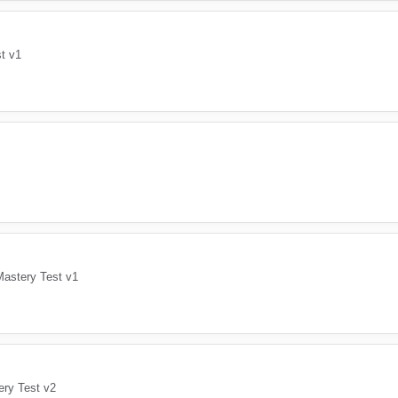
t v1
Mastery Test v1
ry Test v2