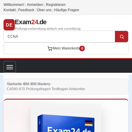
Willkommen!
|
Anmelden
|
Registrieren
Kontakt
|
Feedback
|
Über uns
|
Häufige Fragen
Exam
24
.de
DE
Prüfungsvorbereitung einfach und zuverlässig
Mein Warenkorb
0
Startseite
›
IBM
›
IBM Mastery
›
C4090-970 Prüfungsfragen Testfragen Antworten