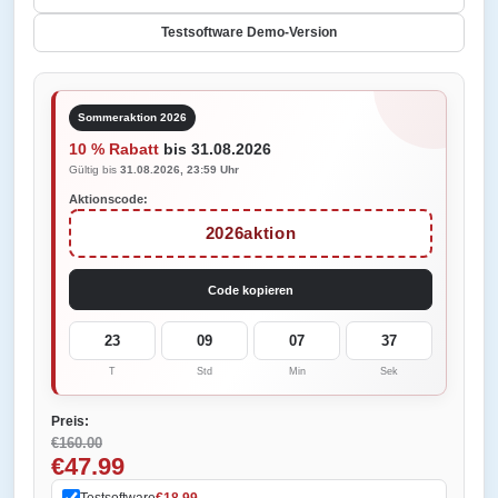
Testsoftware Demo-Version
Sommeraktion 2026
10 % Rabatt
bis 31.08.2026
Gültig bis
31.08.2026, 23:59 Uhr
Aktionscode:
2026aktion
Code kopieren
23
09
07
37
T
Std
Min
Sek
Preis:
€160.00
€47.99
Testsoftware
€18.99