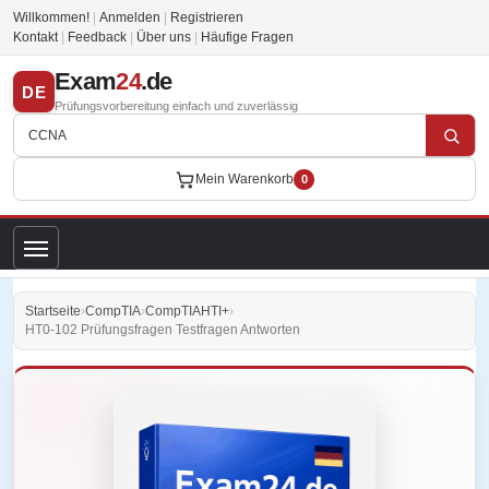
Willkommen!
|
Anmelden
|
Registrieren
Kontakt
|
Feedback
|
Über uns
|
Häufige Fragen
Exam
24
.de
DE
Prüfungsvorbereitung einfach und zuverlässig
Mein Warenkorb
0
Startseite
›
CompTIA
›
CompTIAHTI+
›
HT0-102 Prüfungsfragen Testfragen Antworten