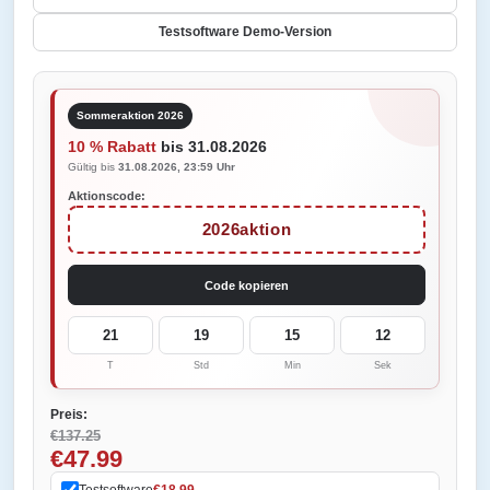
Testsoftware Demo-Version
Sommeraktion 2026
10 % Rabatt
bis 31.08.2026
Gültig bis
31.08.2026, 23:59 Uhr
Aktionscode:
2026aktion
Code kopieren
21
19
15
12
T
Std
Min
Sek
Preis:
€137.25
€47.99
Testsoftware
€18.99