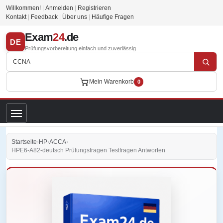
Willkommen!
|
Anmelden
|
Registrieren
Kontakt
|
Feedback
|
Über uns
|
Häufige Fragen
Exam
24
.de
DE
Prüfungsvorbereitung einfach und zuverlässig
Mein Warenkorb
0
Startseite
›
HP
›
ACCA
›
HPE6-A82-deutsch Prüfungsfragen Testfragen Antworten