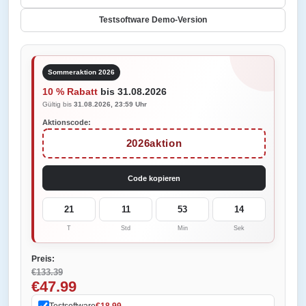
Testsoftware Demo-Version
Sommeraktion 2026
10 % Rabatt
bis 31.08.2026
Gültig bis
31.08.2026, 23:59 Uhr
Aktionscode:
2026aktion
Code kopieren
21
11
53
14
T
Std
Min
Sek
Preis:
€133.39
€47.99
Testsoftware
€18.99