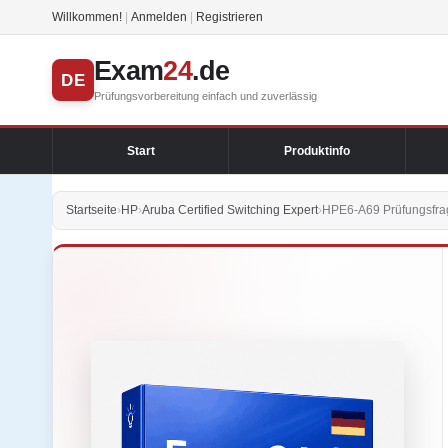
Willkommen!
|
Anmelden
|
Registrieren
Exam
24
.de
DE
Prüfungsvorbereitung einfach und zuverlässig
Start
Produktinfo
Startseite
›
HP
›
Aruba Certified Switching Expert
›
HPE6-A69 Prüfungsfrag