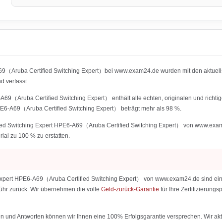
A69（Aruba Certified Switching Expert）bei www.exam24.de wurden mit den aktuel
 verfasst.
A69（Aruba Certified Switching Expert） enthält alle echten, originalen und richt
PE6-A69（Aruba Certified Switching Expert） beträgt mehr als 98 %.
ied Switching Expert HPE6-A69（Aruba Certified Switching Expert） von www.exam24.
rial zu 100 % zu erstatten.
Expert HPE6-A69（Aruba Certified Switching Expert） von www.exam24.de sind eine G
ebühr zurück. Wir übernehmen die volle
Geld-zurück-Garantie
für Ihre Zertifizierun
 und Antworten können wir Ihnen eine 100% Erfolgsgarantie versprechen. Wir aktu