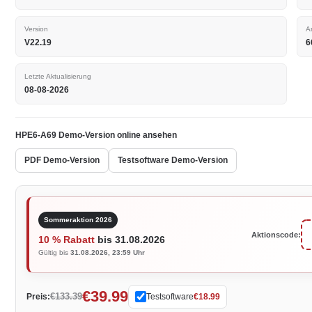
Version
A
V22.19
6
Letzte Aktualisierung
08-08-2026
HPE6-A69 Demo-Version online ansehen
PDF Demo-Version
Testsoftware Demo-Version
Sommeraktion 2026
Aktionscode:
10 % Rabatt
bis 31.08.2026
Gültig bis
31.08.2026, 23:59 Uhr
€39.99
€133.39
Preis:
Testsoftware
€18.99