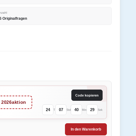
nzahl
6 Originalfragen
Code kopieren
2026aktion
24
07
40
29
T
Std
Min
Sek
In den Warenkorb