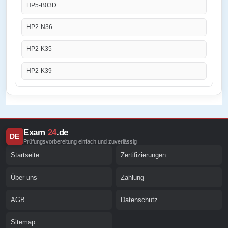
HP5-B03D
HP2-N36
HP2-K35
HP2-K39
Exam
24
.de
DE
Prüfungsvorbereitung einfach und zuverlässig
Startseite
Zertifizierungen
Über uns
Zahlung
AGB
Datenschutz
Sitemap