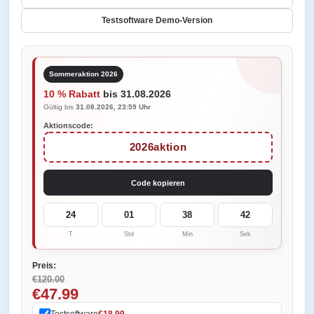
Testsoftware Demo-Version
Sommeraktion 2026
10 % Rabatt
bis 31.08.2026
Gültig bis
31.08.2026, 23:59 Uhr
Aktionscode:
2026aktion
Code kopieren
24
01
38
42
T
Std
Min
Sek
Preis:
€120.00
€47.99
Testsoftware
€18.99