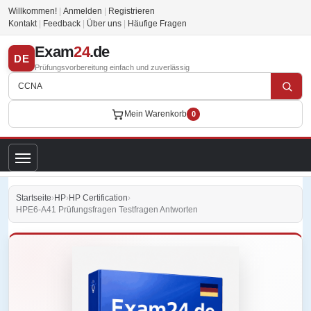
Willkommen!
|
Anmelden
|
Registrieren
Kontakt
|
Feedback
|
Über uns
|
Häufige Fragen
Exam
24
.de
DE
Prüfungsvorbereitung einfach und zuverlässig
Mein Warenkorb
0
Startseite
›
HP
›
HP Certification
›
HPE6-A41 Prüfungsfragen Testfragen Antworten