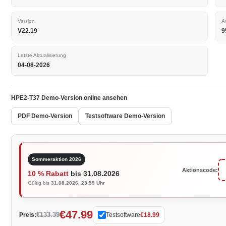
Version
A
V22.19
9
Letzte Aktualisierung
04-08-2026
HPE2-T37 Demo-Version online ansehen
PDF Demo-Version
Testsoftware Demo-Version
Sommeraktion 2026
Aktionscode:
10 % Rabatt
bis 31.08.2026
Gültig bis
31.08.2026, 23:59 Uhr
€47.99
€133.39
Preis:
Testsoftware
€18.99