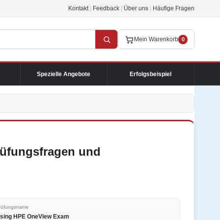
Kontakt
|
Feedback
|
Über uns
|
Häufige Fragen
Mein Warenkorb
0
Spezielle Angebote
Erfolgsbeispiel
rüfungsfragen und
rüfungsname
sing HPE OneView Exam