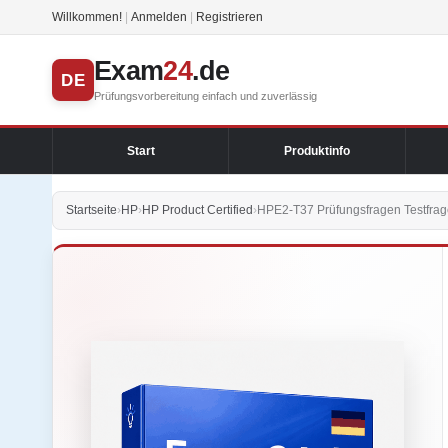
Willkommen!
|
Anmelden
|
Registrieren
Exam
24
.de
DE
Prüfungsvorbereitung einfach und zuverlässig
Start
Produktinfo
Startseite
›
HP
›
HP Product Certified
›
HPE2-T37 Prüfungsfragen Testfrag