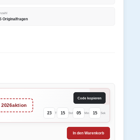
nzahl
5 Originalfragen
Code kopieren
2026aktion
23
15
05
15
T
Std
Min
Sek
In den Warenkorb