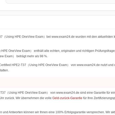
2-T37（Using HPE OneView Exam）bei www.exam24.de wurden mit den aktuellsten 
HPE OneView Exam） enthält alle echten, originalen und richtigen Prüfungsfrage
ew Exam） beträgt mehr als 98 %.
Certified HPE2-T37（Using HPE OneView Exam） von www.exam24.de nutzt und die IT-
tatten.
2-T37（Using HPE OneView Exam） von www.exam24.de sind eine Garantie für eine e
ebühr zurück. Wir übernehmen die volle
Geld-zurück-Garantie
für Ihre Zertifizierun
 und Antworten können wir Ihnen eine 100% Erfolgsgarantie versprechen. Wir aktu