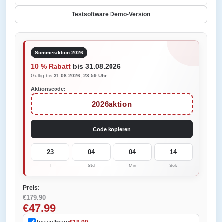
Testsoftware Demo-Version
Sommeraktion 2026
10 % Rabatt
bis 31.08.2026
Gültig bis
31.08.2026, 23:59 Uhr
Aktionscode:
2026aktion
Code kopieren
23
04
04
14
T
Std
Min
Sek
Preis:
€179.90
€47.99
Testsoftware
€18.99