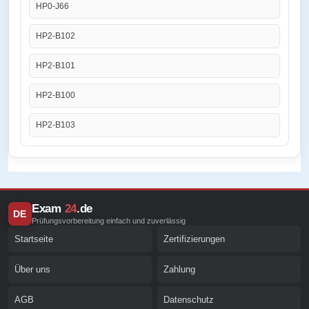
HP0-J66
HP2-B102
HP2-B101
HP2-B100
HP2-B103
Exam
24
.de
DE
Prüfungsvorbereitung einfach und zuverlässig
Startseite
Zertifizierungen
Über uns
Zahlung
AGB
Datenschutz