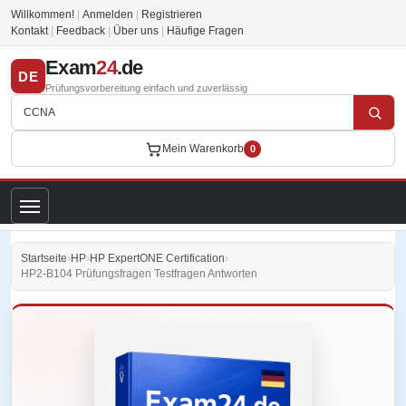
Willkommen!
|
Anmelden
|
Registrieren
Kontakt
|
Feedback
|
Über uns
|
Häufige Fragen
Exam
24
.de
DE
Prüfungsvorbereitung einfach und zuverlässig
Mein Warenkorb
0
Startseite
›
HP
›
HP ExpertONE Certification
›
HP2-B104 Prüfungsfragen Testfragen Antworten