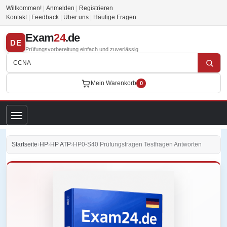
Willkommen!
|
Anmelden
|
Registrieren
Kontakt
|
Feedback
|
Über uns
|
Häufige Fragen
Exam
24
.de
DE
Prüfungsvorbereitung einfach und zuverlässig
Mein Warenkorb
0
Startseite
›
HP
›
HP ATP
›
HP0-S40 Prüfungsfragen Testfragen Antworten