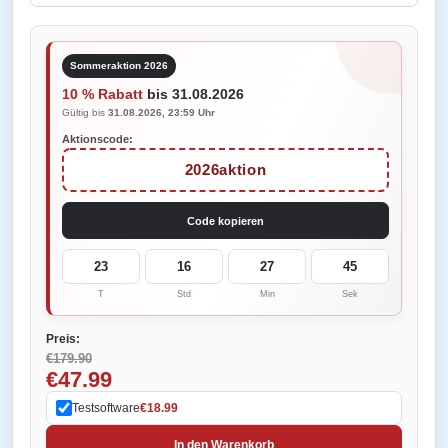
Sommeraktion 2026
10 % Rabatt
bis 31.08.2026
Gültig bis
31.08.2026, 23:59 Uhr
Aktionscode:
2026aktion
Code kopieren
23
16
27
45
T
Std
Min
Sek
Preis:
€179.90
€47.99
Testsoftware
€18.99
In den Warenkorb