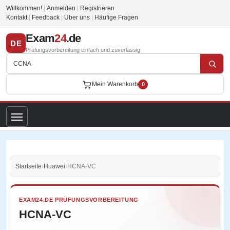
Willkommen!
|
Anmelden
|
Registrieren
Kontakt
|
Feedback
|
Über uns
|
Häufige Fragen
Exam
24
.de
DE
Prüfungsvorbereitung einfach und zuverlässig
Mein Warenkorb
0
Startseite
›
Huawei
›
HCNA-VC
EXAM24.DE PRÜFUNGSVORBEREITUNG
HCNA-VC