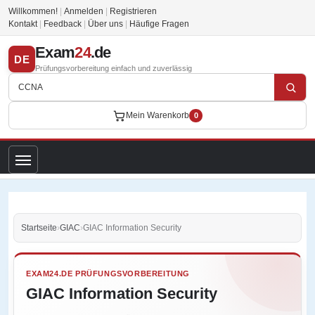
Willkommen!
|
Anmelden
|
Registrieren
Kontakt
|
Feedback
|
Über uns
|
Häufige Fragen
Exam
24
.de
DE
Prüfungsvorbereitung einfach und zuverlässig
Mein Warenkorb
0
Startseite
›
GIAC
›
GIAC Information Security
EXAM24.DE PRÜFUNGSVORBEREITUNG
GIAC Information Security