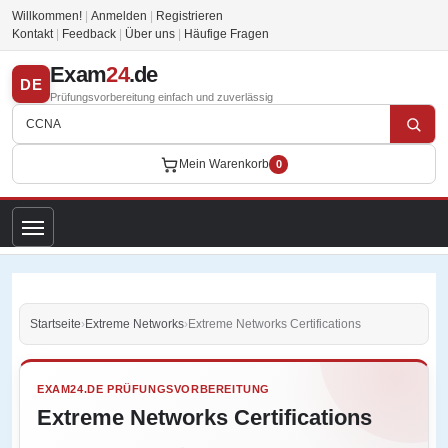
Willkommen!
|
Anmelden
|
Registrieren
Kontakt
|
Feedback
|
Über uns
|
Häufige Fragen
Exam
24
.de
DE
Prüfungsvorbereitung einfach und zuverlässig
Mein Warenkorb
0
Startseite
›
Extreme Networks
›
Extreme Networks Certifications
EXAM24.DE PRÜFUNGSVORBEREITUNG
Extreme Networks Certifications