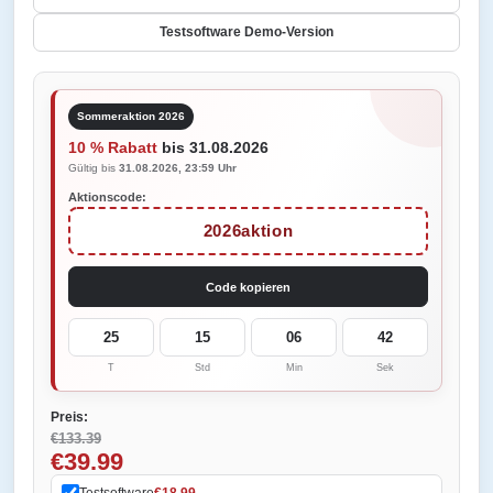
Testsoftware Demo-Version
Sommeraktion 2026
10 % Rabatt
bis 31.08.2026
Gültig bis
31.08.2026, 23:59 Uhr
Aktionscode:
2026aktion
Code kopieren
25
15
06
42
T
Std
Min
Sek
Preis:
€133.39
€39.99
Testsoftware
€18.99