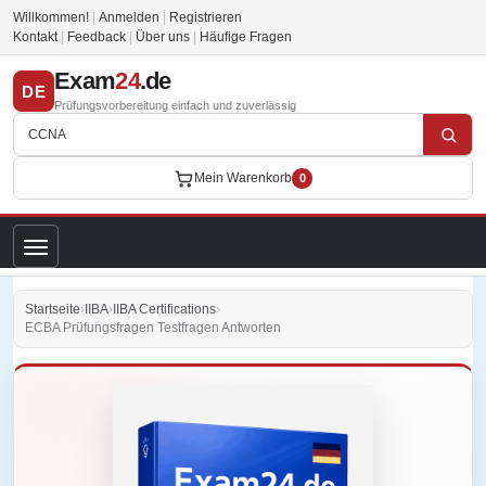
Willkommen!
|
Anmelden
|
Registrieren
Kontakt
|
Feedback
|
Über uns
|
Häufige Fragen
Exam
24
.de
DE
Prüfungsvorbereitung einfach und zuverlässig
Mein Warenkorb
0
Startseite
›
IIBA
›
IIBA Certifications
›
ECBA Prüfungsfragen Testfragen Antworten