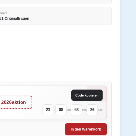
nzahl
61 Originalfragen
Code kopieren
2026aktion
23
08
53
26
T
Std
Min
Sek
In den Warenkorb