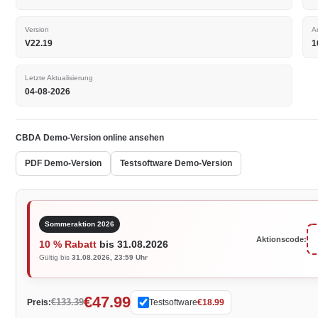
Version
A
V22.19
1
Letzte Aktualisierung
04-08-2026
CBDA Demo-Version online ansehen
PDF Demo-Version
Testsoftware Demo-Version
Sommeraktion 2026
Aktionscode:
10 % Rabatt
bis 31.08.2026
Gültig bis
31.08.2026, 23:59 Uhr
€47.99
€133.39
Preis:
Testsoftware
€18.99