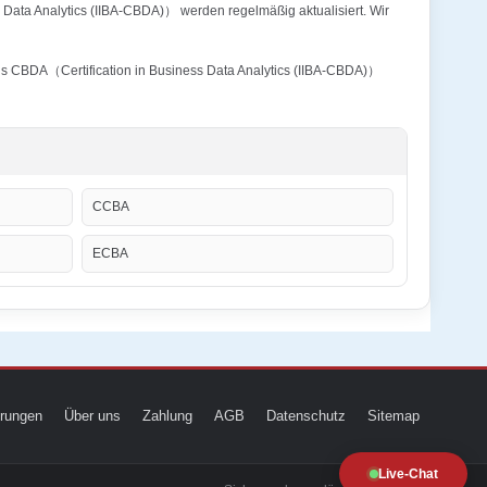
s Data Analytics (IIBA-CBDA)） werden regelmäßig aktualisiert. Wir
ions CBDA（Certification in Business Data Analytics (IIBA-CBDA)）
CCBA
ECBA
ierungen
Über uns
Zahlung
AGB
Datenschutz
Sitemap
Live-Chat