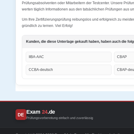
Prüfungsabsolventen oder Mitarbeitern der Testcenter. Unsere Prüfun
werten täglich Informationen aus den tatsächlichen Prüfungen aus und
Um Ihre Zertifizierungsprüfung reibungslos und erfolgreich zu meist
gründlich zu lernen. Viel Erfolg!
Kunden, die diese Unterlage gekauft haben, haben auch die fol
IIBA-AAC
CBAP
CCBA-deutsch
CBAP-deu
Exam
24
.de
DE
Prüfungsvorbereitung einfach und zuverlässig