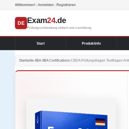
Willkommen!
|
Anmelden
|
Registrieren
Exam
24
.de
DE
Prüfungsvorbereitung einfach und zuverlässig
Start
Produktinfo
Startseite
›
IIBA
›
IIBA Certifications
›
CBDA Prüfungsfragen Testfragen Ant