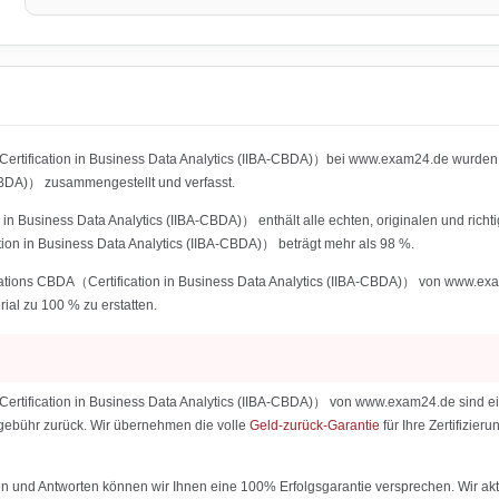
ertification in Business Data Analytics (IIBA-CBDA)）bei www.exam24.de wurden
CBDA)） zusammengestellt und verfasst.
n in Business Data Analytics (IIBA-CBDA)） enthält alle echten, originalen und ric
tion in Business Data Analytics (IIBA-CBDA)） beträgt mehr als 98 %.
cations CBDA（Certification in Business Data Analytics (IIBA-CBDA)） von www.exam2
rial zu 100 % zu erstatten.
Certification in Business Data Analytics (IIBA-CBDA)） von www.exam24.de sind ein
ialgebühr zurück. Wir übernehmen die volle
Geld-zurück-Garantie
für Ihre Zertifizi
 und Antworten können wir Ihnen eine 100% Erfolgsgarantie versprechen. Wir aktu