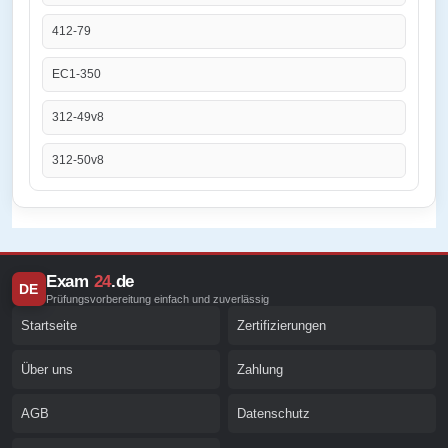
412-79
EC1-350
312-49v8
312-50v8
Exam
24
.de
DE
Prüfungsvorbereitung einfach und zuverlässig
Startseite
Zertifizierungen
Über uns
Zahlung
AGB
Datenschutz