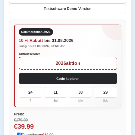
Testsoftware Demo-Version
Sommeraktion 2026
10 % Rabatt
bis 31.08.2026
Gültig bis
31.08.2026, 23:59 Uhr
Aktionscode:
2026aktion
Code kopieren
24
11
38
29
T
Std
Min
Sek
Preis:
€179.90
€39.99
Testsoftware
€18.99