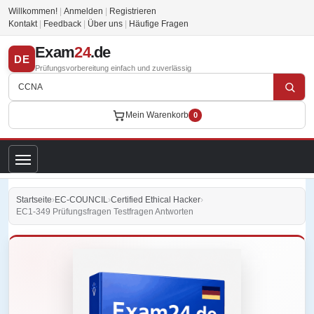
Willkommen!
|
Anmelden
|
Registrieren
Kontakt
|
Feedback
|
Über uns
|
Häufige Fragen
Exam
24
.de
DE
Prüfungsvorbereitung einfach und zuverlässig
Mein Warenkorb
0
Startseite
›
EC-COUNCIL
›
Certified Ethical Hacker
›
EC1-349 Prüfungsfragen Testfragen Antworten