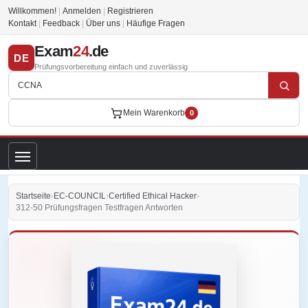
Willkommen!
|
Anmelden
|
Registrieren
Kontakt
|
Feedback
|
Über uns
|
Häufige Fragen
Exam
24
.de
DE
Prüfungsvorbereitung einfach und zuverlässig
Mein Warenkorb
0
Startseite
›
EC-COUNCIL
›
Certified Ethical Hacker
›
312-50 Prüfungsfragen Testfragen Antworten