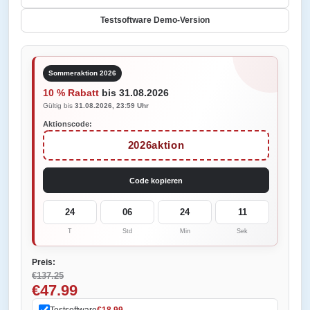
Testsoftware Demo-Version
Sommeraktion 2026
10 % Rabatt
bis 31.08.2026
Gültig bis
31.08.2026, 23:59 Uhr
Aktionscode:
2026aktion
Code kopieren
24
06
24
11
T
Std
Min
Sek
Preis:
€137.25
€47.99
Testsoftware
€18.99