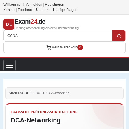
Willkommen!
|
Anmelden
|
Registrieren
Kontakt
|
Feedback
|
Über uns
|
Häufige Fragen
Exam
24
.de
DE
Prüfungsvorbereitung einfach und zuverlässig
Mein Warenkorb
0
Startseite
›
DELL EMC
›
DCA-Networking
EXAM24.DE PRÜFUNGSVORBEREITUNG
DCA-Networking