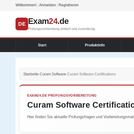
Willkommen!
|
Anmelden
|
Registrieren
Exam
24
.de
DE
Prüfungsvorbereitung einfach und zuverlässig
Start
Produktinfo
Startseite
›
Curam Software
›
Curam Software Certifications
EXAM24.DE PRÜFUNGSVORBEREITUNG
Curam Software Certificati
Hier finden Sie aktuelle Prüfungsfragen und Vorbereitungsmate