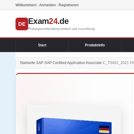
Willkommen!
|
Anmelden
|
Registrieren
Exam
24
.de
DE
Prüfungsvorbereitung einfach und zuverlässig
Start
Produktinfo
Startseite
›
SAP
›
SAP Certified Application Associate
›
C_TS462_2021 Prüf