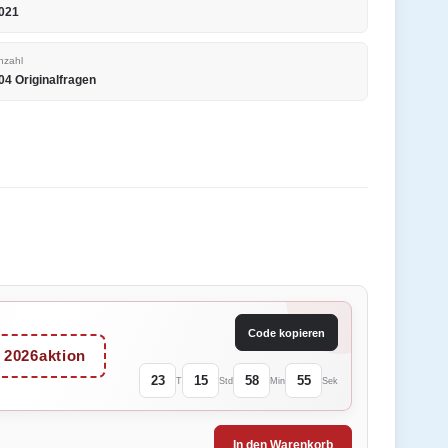
021
nzahl
04 Originalfragen
Code kopieren
2026aktion
23
15
58
55
T
Std
Min
Sek
In den Warenkorb