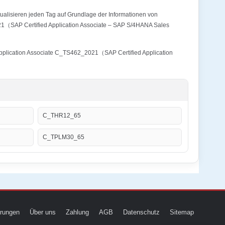
alisieren jeden Tag auf Grundlage der Informationen von
021（SAP Certified Application Associate – SAP S/4HANA Sales
 Application Associate C_TS462_2021（SAP Certified Application
C_THR12_65
C_TPLM30_65
ierungen
Über uns
Zahlung
AGB
Datenschutz
Sitemap