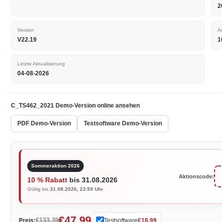
2
Version
A
V22.19
1
Letzte Aktualisierung
04-08-2026
C_TS462_2021 Demo-Version online ansehen
PDF Demo-Version
Testsoftware Demo-Version
Sommeraktion 2026
Aktionscode:
10 % Rabatt
bis 31.08.2026
Gültig bis
31.08.2026, 23:59 Uhr
€47.99
€133.39
Preis:
Testsoftware
€18.99