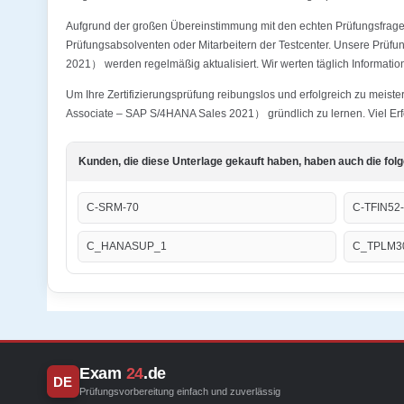
Aufgrund der großen Übereinstimmung mit den echten Prüfungsfragen
Prüfungsabsolventen oder Mitarbeitern der Testcenter. Unsere Prü
2021） werden regelmäßig aktualisiert. Wir werten täglich Informatio
Um Ihre Zertifizierungsprüfung reibungslos und erfolgreich zu meis
Associate – SAP S/4HANA Sales 2021） gründlich zu lernen. Viel Erf
Kunden, die diese Unterlage gekauft haben, haben auch die fol
C-SRM-70
C-TFIN52
C_HANASUP_1
C_TPLM3
Exam
24
.de
DE
Prüfungsvorbereitung einfach und zuverlässig