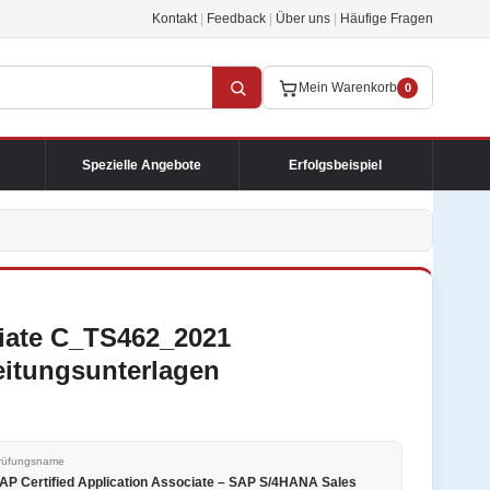
Kontakt
|
Feedback
|
Über uns
|
Häufige Fragen
Mein Warenkorb
0
Spezielle Angebote
Erfolgsbeispiel
ciate C_TS462_2021
eitungsunterlagen
rüfungsname
AP Certified Application Associate – SAP S/4HANA Sales