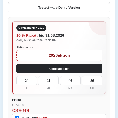
Testsoftware Demo-Version
Sommeraktion 2026
10 % Rabatt
bis 31.08.2026
Gültig bis
31.08.2026, 23:59 Uhr
Aktionscode:
2026aktion
Code kopieren
24
11
46
26
T
Std
Min
Sek
Preis:
€154.00
€39.99
Testsoftware
€18.99