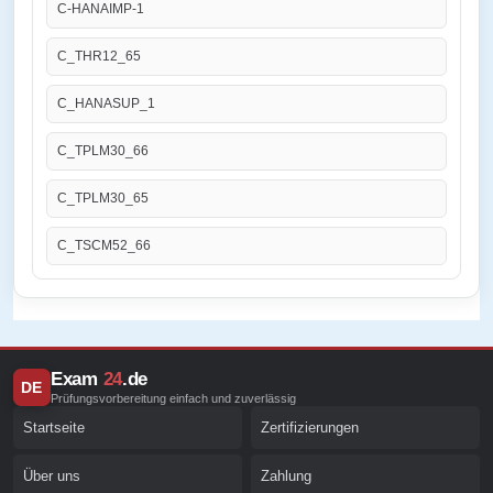
C-HANAIMP-1
C_THR12_65
C_HANASUP_1
C_TPLM30_66
C_TPLM30_65
C_TSCM52_66
Exam
24
.de
DE
Prüfungsvorbereitung einfach und zuverlässig
Startseite
Zertifizierungen
Über uns
Zahlung