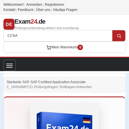
Willkommen!
|
Anmelden
|
Registrieren
Kontakt
|
Feedback
|
Über uns
|
Häufige Fragen
Exam
24
.de
DE
Prüfungsvorbereitung einfach und zuverlässig
Mein Warenkorb
0
Startseite
›
SAP
›
SAP Certified Application Associate
›
C_HANAIMP131 Prüfungsfragen Testfragen Antworten