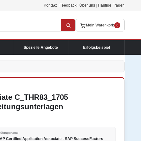
Kontakt
|
Feedback
|
Über uns
|
Häufige Fragen
Mein Warenkorb
0
Spezielle Angebote
Erfolgsbeispiel
ciate C_THR83_1705
eitungsunterlagen
rüfungsname
AP Certified Application Associate - SAP SuccessFactors