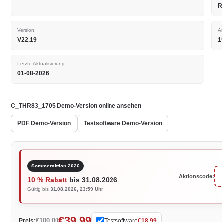
R
Version
A
V22.19
1
Letzte Aktualisierung
01-08-2026
C_THR83_1705 Demo-Version online ansehen
PDF Demo-Version
Testsoftware Demo-Version
Sommeraktion 2026
Aktionscode:
10 % Rabatt
bis 31.08.2026
Gültig bis
31.08.2026, 23:59 Uhr
€39.99
€100.00
Preis:
Testsoftware
€18.99