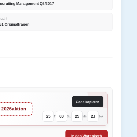
ecruiting Management Q2/2017
nzahl
51 Originalfragen
Code kopieren
2026aktion
25
03
25
23
T
Std
Min
Sek
In den Warenkorb