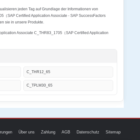
alisieren jeden Tag auf Grundlage der Informationen von
05（SAP Certified Application Associate - SAP SuccessFactors
en sie in unsere Produkte.
d Application Associate C_THR83_1705（SAP Certified Application
C_THR12_65
C_TPLM30_65
ierungen
Über uns
Zahlung
AGB
Datenschutz
Sitemap