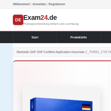
Willkommen!
|
Anmelden
|
Registrieren
Exam
24
.de
DE
Prüfungsvorbereitung einfach und zuverlässig
Start
Produktinfo
Startseite
›
SAP
›
SAP Certified Application Associate
›
C_THR83_1705 Prü