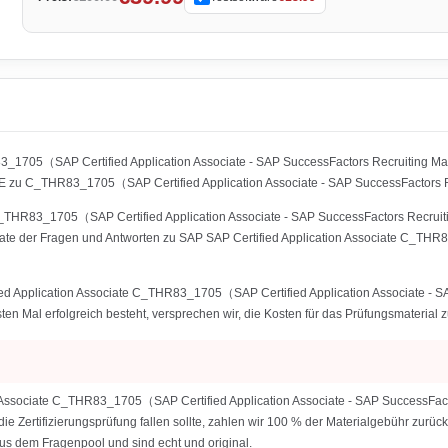
R83_1705（SAP Certified Application Associate - SAP SuccessFactors Recruitin
UE zu C_THR83_1705（SAP Certified Application Associate - SAP SuccessFactors 
 C_THR83_1705（SAP Certified Application Associate - SAP SuccessFactors Recruit
rate der Fragen und Antworten zu SAP SAP Certified Application Associate C_THR
fied Application Associate C_THR83_1705（SAP Certified Application Associate 
ten Mal erfolgreich besteht, versprechen wir, die Kosten für das Prüfungsmaterial z
on Associate C_THR83_1705（SAP Certified Application Associate - SAP Success
die Zertifizierungsprüfung fallen sollte, zahlen wir 100 % der Materialgebühr zurü
us dem Fragenpool und sind echt und original.