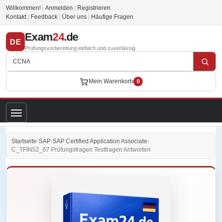
Willkommen!
|
Anmelden
|
Registrieren
Kontakt
|
Feedback
|
Über uns
|
Häufige Fragen
Exam
24
.de
DE
Prüfungsvorbereitung einfach und zuverlässig
Mein Warenkorb
0
Startseite
›
SAP
›
SAP Certified Application Associate
›
C_TFIN52_67 Prüfungsfragen Testfragen Antworten