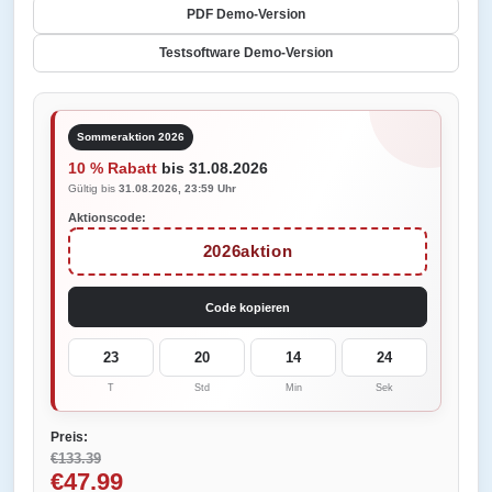
PDF Demo-Version
Testsoftware Demo-Version
Sommeraktion 2026
10 % Rabatt
bis 31.08.2026
Gültig bis
31.08.2026, 23:59 Uhr
Aktionscode:
2026aktion
Code kopieren
23
20
14
24
T
Std
Min
Sek
Preis:
€133.39
€47.99