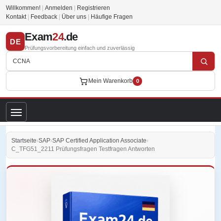
Willkommen!
|
Anmelden
|
Registrieren
Kontakt
|
Feedback
|
Über uns
|
Häufige Fragen
Exam
24
.de
DE
Prüfungsvorbereitung einfach und zuverlässig
Mein Warenkorb
0
Startseite
›
SAP
›
SAP Certified Application Associate
›
C_TFG51_2211 Prüfungsfragen Testfragen Antworten