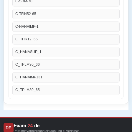
C-SRM-70
C-TFIN52-65
C-HANAIMP-1
C_THR12_65
C_HANASUP_1
C_TPLM30_66
C_HANAIMP131
C_TPLM30_65
Exam
24
.de
DE
Prüfungsvorbereitung einfach und zuverlässig