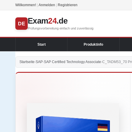
Willkommen!
|
Anmelden
|
Registrieren
Exam
24
.de
DE
Prüfungsvorbereitung einfach und zuverlässig
Start
Produktinfo
Startseite
›
SAP
›
SAP Certified Technology Associate
›
C_TADM53_70 Prüf