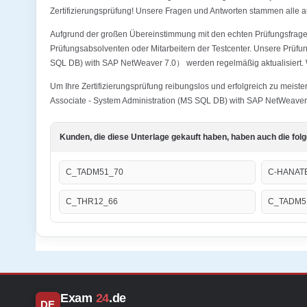
Zertifizierungsprüfung! Unsere Fragen und Antworten stammen alle a
Aufgrund der großen Übereinstimmung mit den echten Prüfungsfragen
Prüfungsabsolventen oder Mitarbeitern der Testcenter. Unsere Prü
SQL DB) with SAP NetWeaver 7.0） werden regelmäßig aktualisiert. Wi
Um Ihre Zertifizierungsprüfung reibungslos und erfolgreich zu mei
Associate - System Administration (MS SQL DB) with SAP NetWeaver 7
Kunden, die diese Unterlage gekauft haben, haben auch die fol
C_TADM51_70
C-HANAT
C_THR12_66
C_TADM5
Exam
24
.de
DE