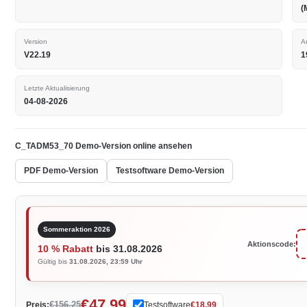
(
Version
A
V22.19
1
Letzte Aktualisierung
04-08-2026
C_TADM53_70 Demo-Version online ansehen
PDF Demo-Version
Testsoftware Demo-Version
Sommeraktion 2026
Aktionscode:
10 % Rabatt
bis 31.08.2026
Gültig bis
31.08.2026, 23:59 Uhr
€47.99
€156.25
Preis:
Testsoftware
€18.99