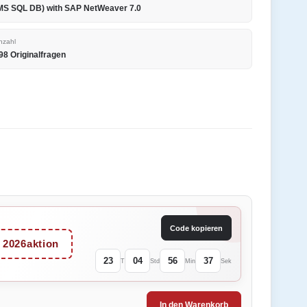
MS SQL DB) with SAP NetWeaver 7.0
nzahl
98 Originalfragen
Code kopieren
2026aktion
23
04
56
37
T
Std
Min
Sek
In den Warenkorb