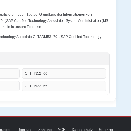
alisieren jeden Tag auf Grundlage der Informationen von
0（SAP Certified Technology Associate - System Administration (MS
en sie in unsere Produkte.
ied Technology Associate C_TADM53_70（SAP Certified Technology
C_TFIN52_66
C_TFIN22_65
ierungen
Über uns
Zahlung
AGB
Datenschutz
Sitemap