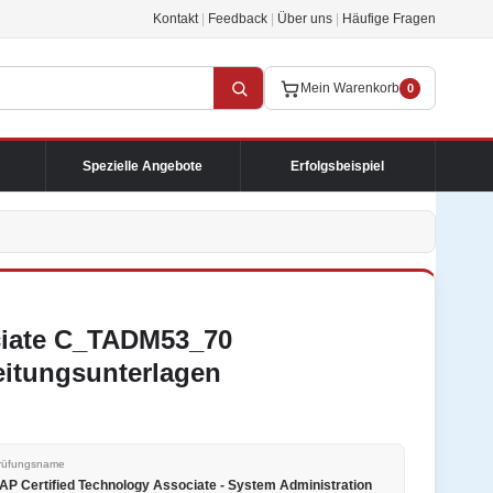
Kontakt
|
Feedback
|
Über uns
|
Häufige Fragen
Mein Warenkorb
0
Spezielle Angebote
Erfolgsbeispiel
ciate C_TADM53_70
eitungsunterlagen
rüfungsname
AP Certified Technology Associate - System Administration