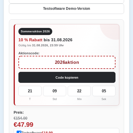
Testsoftware Demo-Version
Sommeraktion 2026
10 % Rabatt
bis 31.08.2026
Gültig bis
31.08.2026, 23:59 Uhr
Aktionscode:
2026aktion
Code kopieren
21
09
22
05
T
Std
Min
Sek
Preis:
€154.00
€47.99
Testsoftware
€18.99