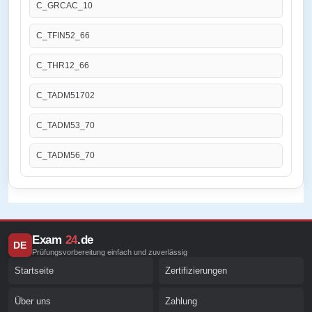
C_GRCAC_10
C_TFIN52_66
C_THR12_66
C_TADM51702
C_TADM53_70
C_TADM56_70
Exam
24
.de
DE
Prüfungsvorbereitung einfach und zuverlässig
Startseite
Zertifizierungen
Über uns
Zahlung