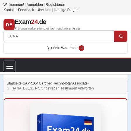
Willkommen!
|
Anmelden
|
Registrieren
Kontakt
|
Feedback
|
Über uns
|
Häufige Fragen
Exam
24
.de
DE
Prüfungsvorbereitung einfach und zuverlässig
Mein Warenkorb
0
Startseite
›
SAP
›
SAP Certified Technology Associate
›
C_HANATEC131 Prüfungsfragen Testfragen Antworten