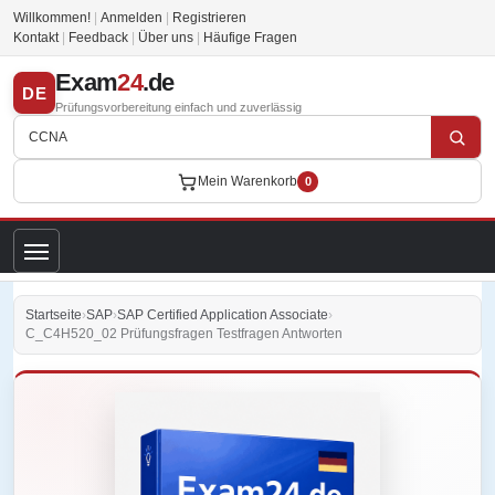
Willkommen!
|
Anmelden
|
Registrieren
Kontakt
|
Feedback
|
Über uns
|
Häufige Fragen
Exam
24
.de
DE
Prüfungsvorbereitung einfach und zuverlässig
Mein Warenkorb
0
Startseite
›
SAP
›
SAP Certified Application Associate
›
C_C4H520_02 Prüfungsfragen Testfragen Antworten