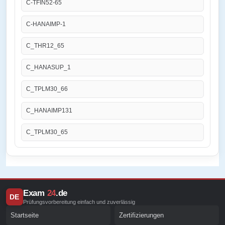
C-TFIN52-65
C-HANAIMP-1
C_THR12_65
C_HANASUP_1
C_TPLM30_66
C_HANAIMP131
C_TPLM30_65
Exam
24
.de
DE
Prüfungsvorbereitung einfach und zuverlässig
Startseite
Zertifizierungen