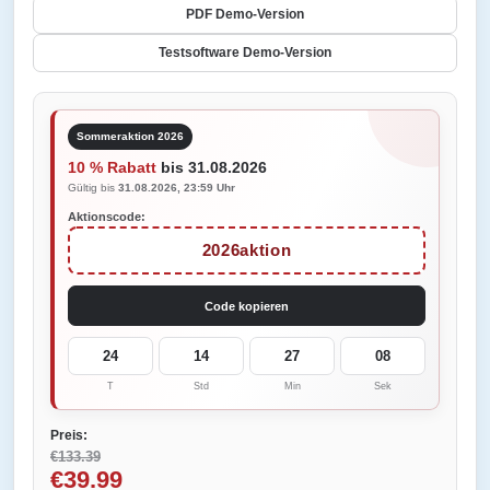
PDF Demo-Version
Testsoftware Demo-Version
Sommeraktion 2026
10 % Rabatt
bis 31.08.2026
Gültig bis
31.08.2026, 23:59 Uhr
Aktionscode:
2026aktion
Code kopieren
24
14
27
08
T
Std
Min
Sek
Preis:
€133.39
€39.99