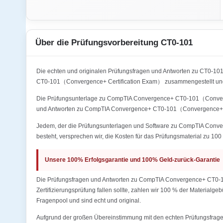
Über die Prüfungsvorbereitung CT0-101
Die echten und originalen Prüfungsfragen und Antworten zu CT0-
CT0-101（Convergence+ Certification Exam） zusammengestellt und 
Die Prüfungsunterlage zu CompTIA Convergence+ CT0-101（Convergenc
und Antworten zu CompTIA Convergence+ CT0-101（Convergence+ Ce
Jedem, der die Prüfungsunterlagen und Software zu CompTIA Conver
besteht, versprechen wir, die Kosten für das Prüfungsmaterial zu 100 
Unsere 100% Erfolgsgarantie und 100% Geld-zurück-Garantie
Die Prüfungsfragen und Antworten zu CompTIA Convergence+ CT0-10
Zertifizierungsprüfung fallen sollte, zahlen wir 100 % der Materialg
Fragenpool und sind echt und original.
Aufgrund der großen Übereinstimmung mit den echten Prüfungsfragen