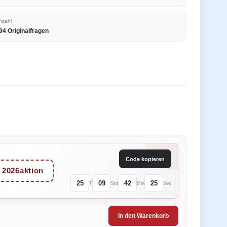
nzahl
94 Originalfragen
Code kopieren
2026aktion
25
09
42
25
T
Std
Min
Sek
In den Warenkorb