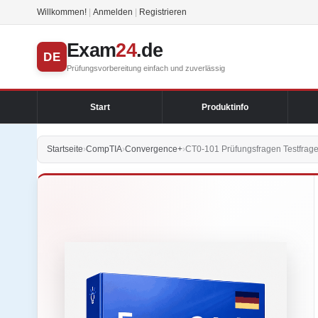
Willkommen!
|
Anmelden
|
Registrieren
Exam
24
.de
DE
Prüfungsvorbereitung einfach und zuverlässig
Start
Produktinfo
Startseite
›
CompTIA
›
Convergence+
›
CT0-101 Prüfungsfragen Testfrag