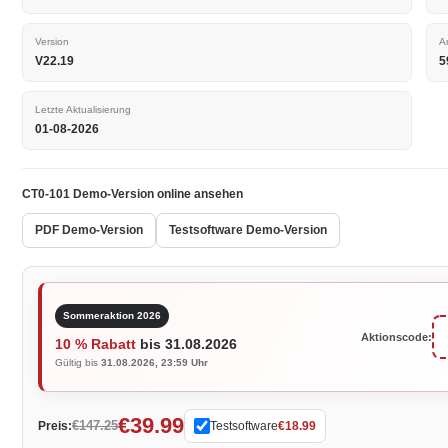
Version
A
V22.19
5
Letzte Aktualisierung
01-08-2026
CT0-101 Demo-Version online ansehen
PDF Demo-Version
Testsoftware Demo-Version
Sommeraktion 2026
Aktionscode:
10 % Rabatt
bis 31.08.2026
Gültig bis
31.08.2026, 23:59 Uhr
€39.99
€147.25
Preis:
Testsoftware
€18.99