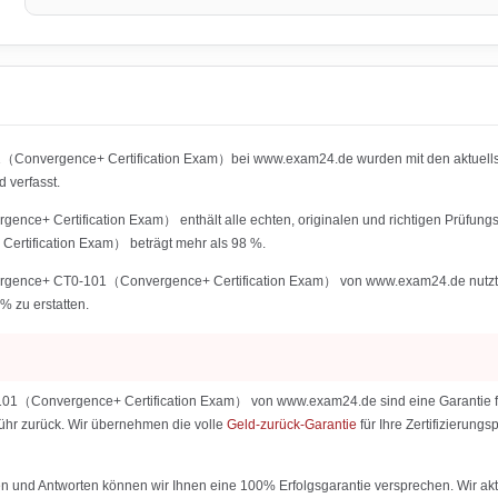
101（Convergence+ Certification Exam）bei www.exam24.de wurden mit den aktuell
verfasst.
e+ Certification Exam） enthält alle echten, originalen und richtigen Prüfungs
rtification Exam） beträgt mehr als 98 %.
gence+ CT0-101（Convergence+ Certification Exam） von www.exam24.de nutzt und d
% zu erstatten.
1（Convergence+ Certification Exam） von www.exam24.de sind eine Garantie für e
ebühr zurück. Wir übernehmen die volle
Geld-zurück-Garantie
für Ihre Zertifizierun
 und Antworten können wir Ihnen eine 100% Erfolgsgarantie versprechen. Wir aktu