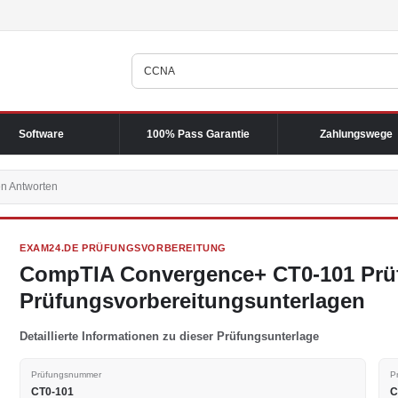
Software
100% Pass Garantie
Zahlungswege
en Antworten
EXAM24.DE PRÜFUNGSVORBEREITUNG
CompTIA Convergence+ CT0-101 Prü
Prüfungsvorbereitungsunterlagen
Detaillierte Informationen zu dieser Prüfungsunterlage
Prüfungsnummer
P
CT0-101
C