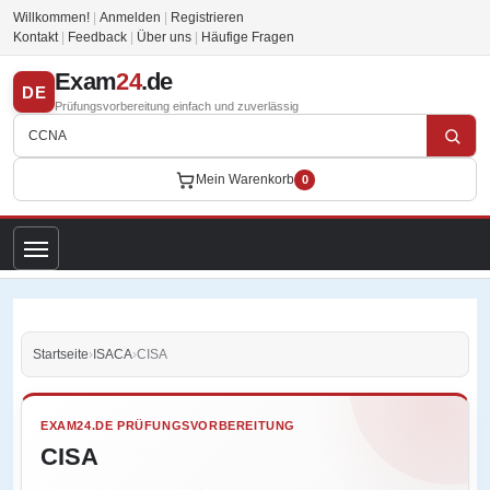
Willkommen!
|
Anmelden
|
Registrieren
Kontakt
|
Feedback
|
Über uns
|
Häufige Fragen
Exam
24
.de
DE
Prüfungsvorbereitung einfach und zuverlässig
Mein Warenkorb
0
Startseite
›
ISACA
›
CISA
EXAM24.DE PRÜFUNGSVORBEREITUNG
CISA