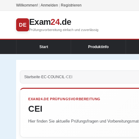
Willkommen!
|
Anmelden
|
Registrieren
Exam
24
.de
DE
Prüfungsvorbereitung einfach und zuverlässig
Start
Produktinfo
Startseite
›
EC-COUNCIL
›
CEI
EXAM24.DE PRÜFUNGSVORBEREITUNG
CEI
Hier finden Sie aktuelle Prüfungsfragen und Vorbereitungsmater