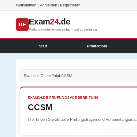
Willkommen!
|
Anmelden
|
Registrieren
Exam
24
.de
DE
Prüfungsvorbereitung einfach und zuverlässig
Start
Produktinfo
Startseite
›
CheckPoint
›
CCSM
EXAM24.DE PRÜFUNGSVORBEREITUNG
CCSM
Hier finden Sie aktuelle Prüfungsfragen und Vorbereitungsmate