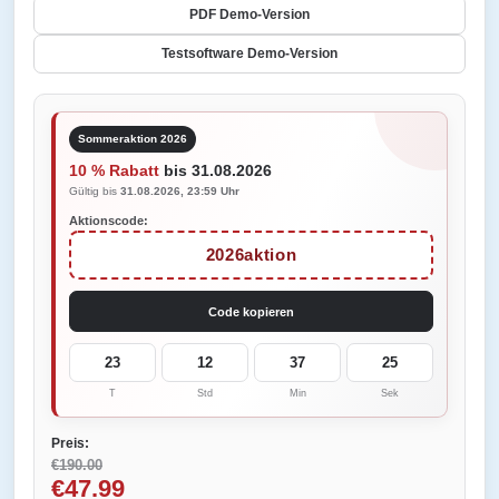
PDF Demo-Version
Testsoftware Demo-Version
Sommeraktion 2026
10 % Rabatt
bis 31.08.2026
Gültig bis
31.08.2026, 23:59 Uhr
Aktionscode:
2026aktion
Code kopieren
23
12
37
25
T
Std
Min
Sek
Preis:
€190.00
€47.99