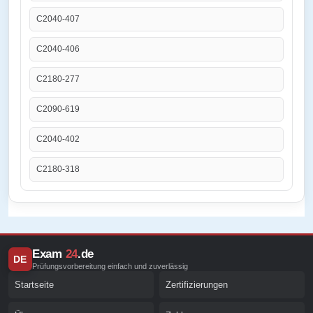
C2040-407
C2040-406
C2180-277
C2090-619
C2040-402
C2180-318
Exam
24
.de
DE
Prüfungsvorbereitung einfach und zuverlässig
Startseite
Zertifizierungen