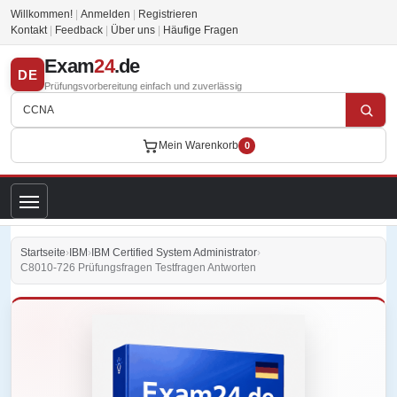
Willkommen!
|
Anmelden
|
Registrieren
Kontakt
|
Feedback
|
Über uns
|
Häufige Fragen
Exam
24
.de
DE
Prüfungsvorbereitung einfach und zuverlässig
Mein Warenkorb
0
Startseite
›
IBM
›
IBM Certified System Administrator
›
C8010-726 Prüfungsfragen Testfragen Antworten