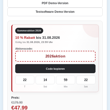
PDF Demo-Version
Testsoftware Demo-Version
Sommeraktion 2026
10 % Rabatt
bis 31.08.2026
Gültig bis
31.08.2026, 23:59 Uhr
Aktionscode:
2026aktion
Code kopieren
22
14
59
22
T
Std
Min
Sek
Preis:
€179.90
€47.99