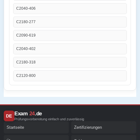
C2040-406
C2180-277
C2090-619
C2040-402
C2180-318
C2120-800
Exam
24
.de
DE
Prüfungsvorbereitung einfach und zuverlässig
Startseite
Zertifizierungen