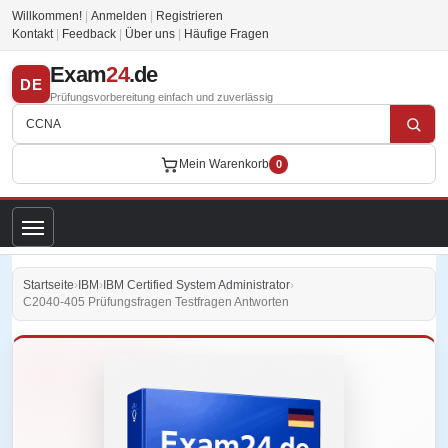
Willkommen!
|
Anmelden
|
Registrieren
Kontakt
|
Feedback
|
Über uns
|
Häufige Fragen
Exam
24
.de
DE
Prüfungsvorbereitung einfach und zuverlässig
Mein Warenkorb
0
Startseite
›
IBM
›
IBM Certified System Administrator
›
C2040-405 Prüfungsfragen Testfragen Antworten