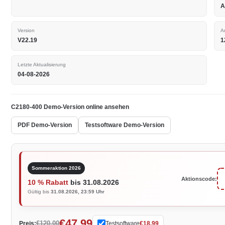
A
Version
A
V22.19
1
Letzte Aktualisierung
04-08-2026
C2180-400 Demo-Version online ansehen
PDF Demo-Version
Testsoftware Demo-Version
Sommeraktion 2026
Aktionscode:
10 % Rabatt
bis 31.08.2026
Gültig bis
31.08.2026, 23:59 Uhr
€47.99
€120.00
Preis:
Testsoftware
€18.99