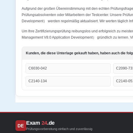
Aufgrund der großen Übereinstimmung mit den echten Prüfungsfragen
Prüfungsabsolventen oder Mitarbeitern der Testcenter. Unsere Prü
Development） werden regelmäßig aktualisiert. Wir werten täglich Inf
Um Ihre Zertifizierungsprüfung reibungslos und erfolgreich zu mei
Management V8.0 Application Development） gründlich zu lernen. Vie
Kunden, die diese Unterlage gekauft haben, haben auch die fol
C6030-042
C2090-73
C2140-134
C2140-05
Exam
24
.de
DE
Prüfungsvorbereitung einfach und zuverlässig