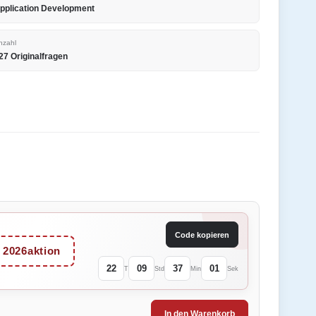
pplication Development
nzahl
27 Originalfragen
Code kopieren
2026aktion
22
09
37
01
T
Std
Min
Sek
In den Warenkorb