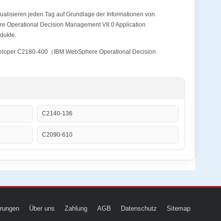
alisieren jeden Tag auf Grundlage der Informationen von
re Operational Decision Management V8.0 Application
dukte.
 Developer C2180-400（IBM WebSphere Operational Decision
C2140-136
C2090-610
ierungen
Über uns
Zahlung
AGB
Datenschutz
Sitemap