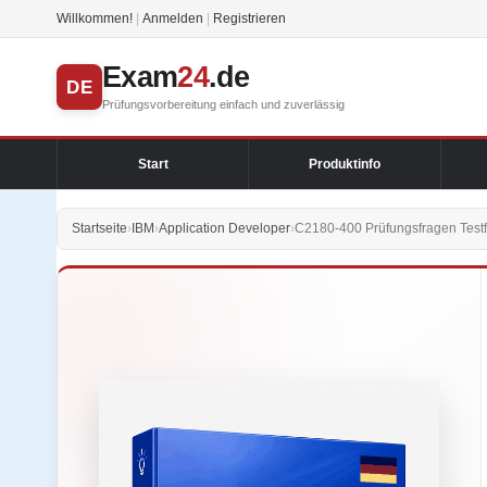
Willkommen!
|
Anmelden
|
Registrieren
Exam
24
.de
DE
Prüfungsvorbereitung einfach und zuverlässig
Start
Produktinfo
Startseite
›
IBM
›
Application Developer
›
C2180-400 Prüfungsfragen Test