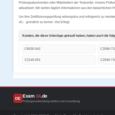
Prüfungsabsolventen oder Mitarbeitern der Testcenter. Unsere Prü
aktualisiert. Wir werten täglich Informationen aus den tatsächlichen 
Um Ihre Zertifizierungsprüfung reibungslos und erfolgreich zu meis
v6） gründlich zu lernen. Viel Erfolg!
Kunden, die diese Unterlage gekauft haben, haben auch die fol
C6030-042
C2090-73
C2140-051
C2040-71
Exam
24
.de
DE
Prüfungsvorbereitung einfach und zuverlässig