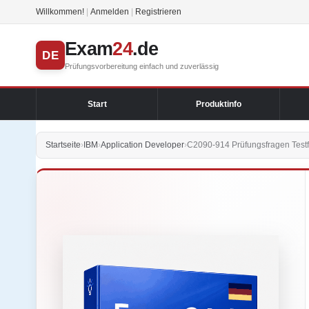
Willkommen!
|
Anmelden
|
Registrieren
Exam
24
.de
DE
Prüfungsvorbereitung einfach und zuverlässig
Start
Produktinfo
Startseite
›
IBM
›
Application Developer
›
C2090-914 Prüfungsfragen Test