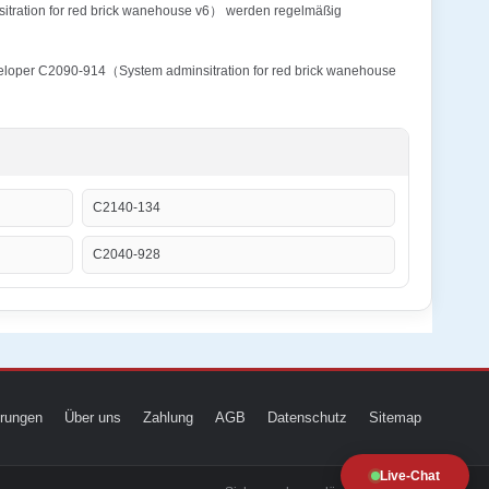
sitration for red brick wanehouse v6） werden regelmäßig
eveloper C2090-914（System adminsitration for red brick wanehouse
C2140-134
C2040-928
ierungen
Über uns
Zahlung
AGB
Datenschutz
Sitemap
Live-Chat