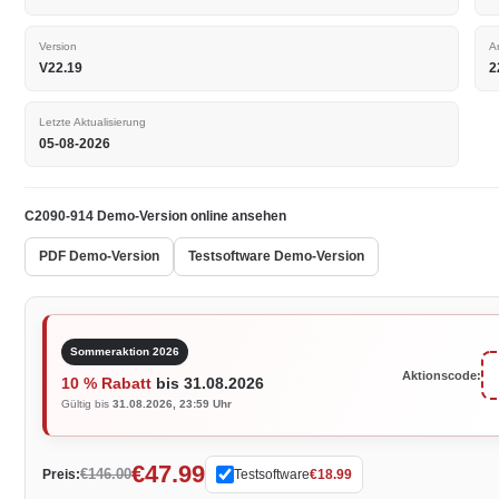
Version
A
V22.19
2
Letzte Aktualisierung
05-08-2026
C2090-914 Demo-Version online ansehen
PDF Demo-Version
Testsoftware Demo-Version
Sommeraktion 2026
Aktionscode:
10 % Rabatt
bis 31.08.2026
Gültig bis
31.08.2026, 23:59 Uhr
€47.99
€146.00
Preis:
Testsoftware
€18.99