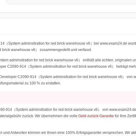
914（System adminsitration for red brick wanehouse v6）bei www.exam24.de wurden
brick wanehouse v6） zusammengestellt und verfasst.
m adminsitration for red brick wanehouse v6） enthält alle echten, originalen un
oper C2090-914（System adminsitration for red brick wanehouse v6） beträgt mehr
 Developer C2090-914（System adminsitration for red brick wanehouse v6） von www
rüfungsmaterial zu 100 % zu erstatten.
90-914（System adminsitration for red brick wanehouse v6） von www.exam24.de sin
 Materialgebühr zurück. Wir übernehmen die volle
Geld-zurück-Garantie
für Ihre Zer
 und Antworten können wir Ihnen eine 100% Erfolgsgarantie versprechen. Wir aktu