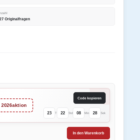
nzahl
27 Originalfragen
Code kopieren
2026aktion
23
22
08
28
T
Std
Min
Sek
In den Warenkorb