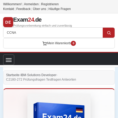
Willkommen!
|
Anmelden
|
Registrieren
Kontakt
|
Feedback
|
Über uns
|
Häufige Fragen
Exam
24
.de
DE
Prüfungsvorbereitung einfach und zuverlässig
Mein Warenkorb
0
Startseite
›
IBM
›
Solutions Developer
›
C2180-272 Prüfungsfragen Testfragen Antworten