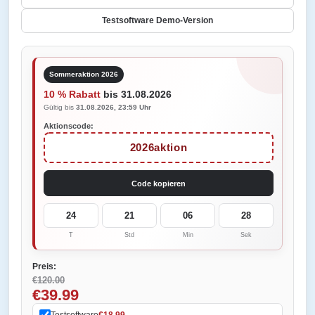
Testsoftware Demo-Version
Sommeraktion 2026
10 % Rabatt
bis 31.08.2026
Gültig bis
31.08.2026, 23:59 Uhr
Aktionscode:
2026aktion
Code kopieren
24
21
06
28
T
Std
Min
Sek
Preis:
€120.00
€39.99
Testsoftware
€18.99