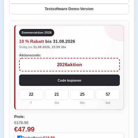
Testsoftware Demo-Version
Sommeraktion 2026
10 % Rabatt
bis 31.08.2026
Gültig bis
31.08.2026, 23:59 Uhr
Aktionscode:
2026aktion
Code kopieren
22
21
25
57
T
Std
Min
Sek
Preis:
€179.90
€47.99
Testsoftware
€18.99