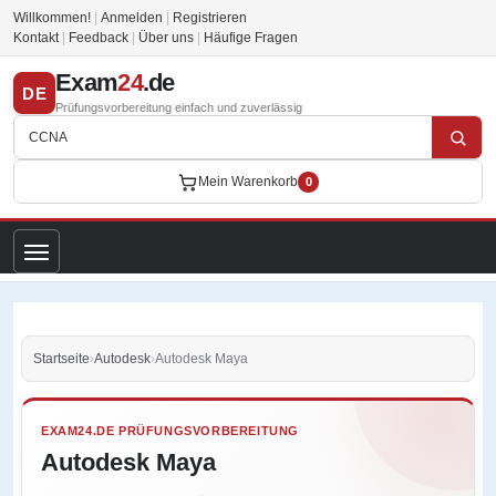
Willkommen!
|
Anmelden
|
Registrieren
Kontakt
|
Feedback
|
Über uns
|
Häufige Fragen
Exam
24
.de
DE
Prüfungsvorbereitung einfach und zuverlässig
Mein Warenkorb
0
Startseite
›
Autodesk
›
Autodesk Maya
EXAM24.DE PRÜFUNGSVORBEREITUNG
Autodesk Maya