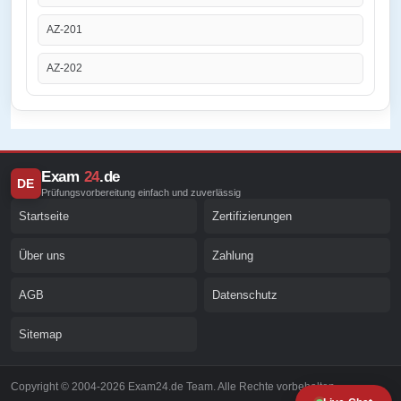
AZ-201
AZ-202
Exam
24
.de
DE
Prüfungsvorbereitung einfach und zuverlässig
Startseite
Zertifizierungen
Über uns
Zahlung
AGB
Datenschutz
Sitemap
Copyright © 2004-2026 Exam24.de Team. Alle Rechte vorbehalten.