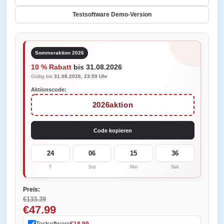
Testsoftware Demo-Version
Sommeraktion 2026
10 % Rabatt
bis 31.08.2026
Gültig bis
31.08.2026, 23:59 Uhr
Aktionscode:
2026aktion
Code kopieren
24
06
15
36
T
Std
Min
Sek
Preis:
€133.39
€47.99
Testsoftware
€18.99