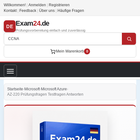
Willkommen!
|
Anmelden
|
Registrieren
Kontakt
|
Feedback
|
Über uns
|
Häufige Fragen
Exam
24
.de
DE
Prüfungsvorbereitung einfach und zuverlässig
Mein Warenkorb
0
Startseite
›
Microsoft
›
Microsoft Azure
›
AZ-220 Prüfungsfragen Testfragen Antworten