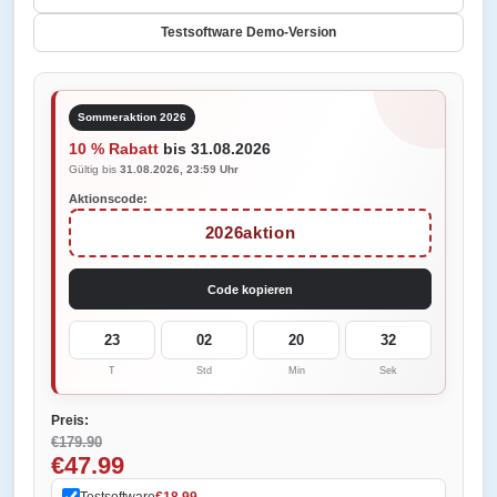
Testsoftware Demo-Version
Sommeraktion 2026
10 % Rabatt
bis 31.08.2026
Gültig bis
31.08.2026, 23:59 Uhr
Aktionscode:
2026aktion
Code kopieren
23
02
20
32
T
Std
Min
Sek
Preis:
€179.90
€47.99
Testsoftware
€18.99