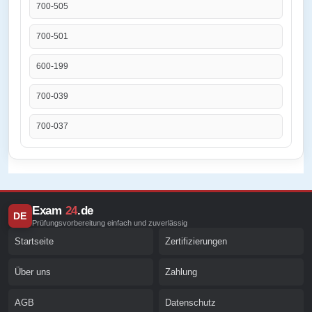
700-505
700-501
600-199
700-039
700-037
Exam
24
.de
DE
Prüfungsvorbereitung einfach und zuverlässig
Startseite
Zertifizierungen
Über uns
Zahlung
AGB
Datenschutz