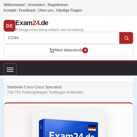
Willkommen!
|
Anmelden
|
Registrieren
Kontakt
|
Feedback
|
Über uns
|
Häufige Fragen
Exam
24
.de
DE
Prüfungsvorbereitung einfach und zuverlässig
Mein Warenkorb
0
Startseite
›
Cisco
›
Cisco Specialist
›
700-701 Prüfungsfragen Testfragen Antworten