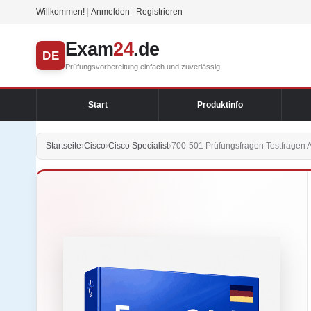
Willkommen!
|
Anmelden
|
Registrieren
Exam
24
.de
DE
Prüfungsvorbereitung einfach und zuverlässig
Start
Produktinfo
Startseite
›
Cisco
›
Cisco Specialist
›
700-501 Prüfungsfragen Testfragen 