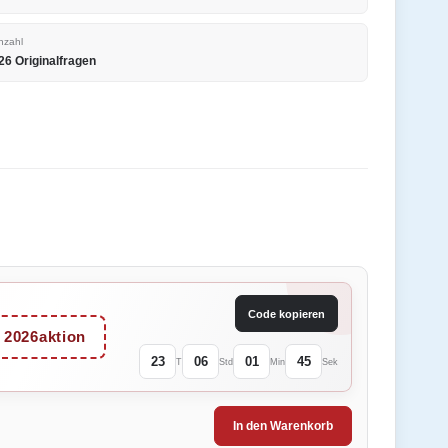
nzahl
26 Originalfragen
Code kopieren
2026aktion
23
06
01
45
T
Std
Min
Sek
In den Warenkorb