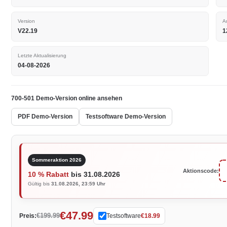
Version
A
V22.19
1
Letzte Aktualisierung
04-08-2026
700-501 Demo-Version online ansehen
PDF Demo-Version
Testsoftware Demo-Version
Sommeraktion 2026
Aktionscode:
10 % Rabatt
bis 31.08.2026
Gültig bis
31.08.2026, 23:59 Uhr
€47.99
€199.99
Preis:
Testsoftware
€18.99