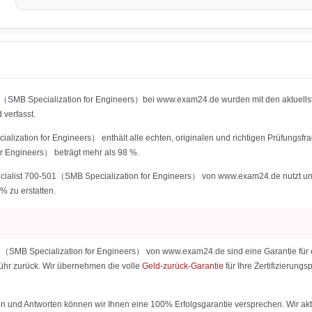
01（SMB Specialization for Engineers）bei www.exam24.de wurden mit den aktuell
verfasst.
lization for Engineers） enthält alle echten, originalen und richtigen Prüfungsf
r Engineers） beträgt mehr als 98 %.
ialist 700-501（SMB Specialization for Engineers） von www.exam24.de nutzt und di
% zu erstatten.
1（SMB Specialization for Engineers） von www.exam24.de sind eine Garantie für ei
ebühr zurück. Wir übernehmen die volle
Geld-zurück-Garantie
für Ihre Zertifizierun
 und Antworten können wir Ihnen eine 100% Erfolgsgarantie versprechen. Wir aktu