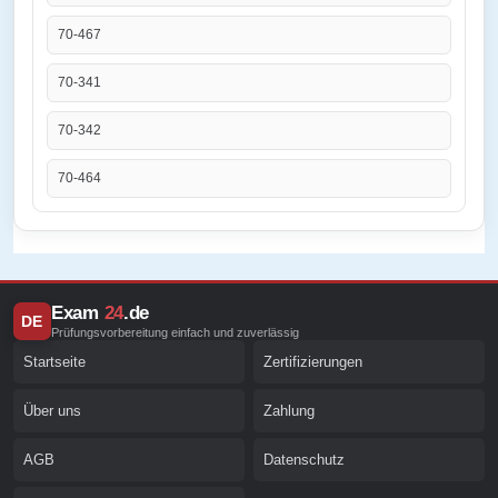
70-467
70-341
70-342
70-464
Exam
24
.de
DE
Prüfungsvorbereitung einfach und zuverlässig
Startseite
Zertifizierungen
Über uns
Zahlung
AGB
Datenschutz