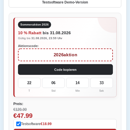
Testsoftware Demo-Version
Sommeraktion 2026
10 % Rabatt
bis 31.08.2026
Gültig bis
31.08.2026, 23:59 Uhr
Aktionscode:
2026aktion
Code kopieren
22
06
14
33
T
Std
Min
Sek
Preis:
€120.00
€47.99
Testsoftware
€18.99