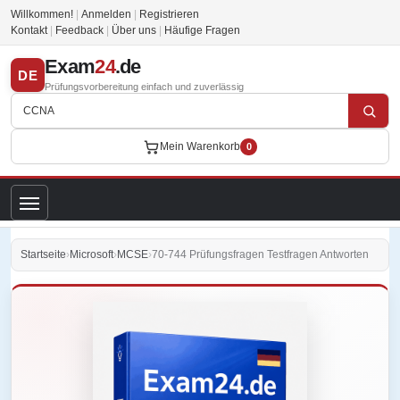
Willkommen!
|
Anmelden
|
Registrieren
Kontakt
|
Feedback
|
Über uns
|
Häufige Fragen
Exam
24
.de
DE
Prüfungsvorbereitung einfach und zuverlässig
Mein Warenkorb
0
Startseite
›
Microsoft
›
MCSE
›
70-744 Prüfungsfragen Testfragen Antworten