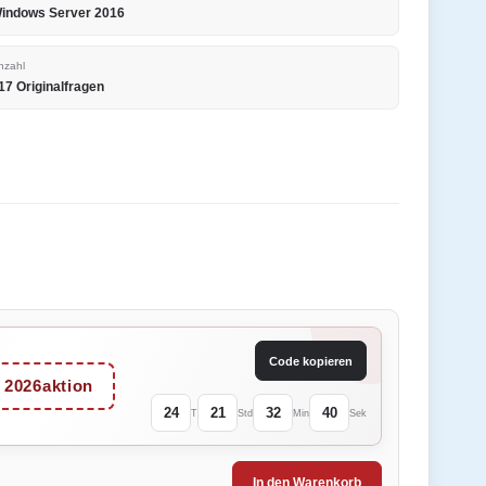
indows Server 2016
nzahl
17 Originalfragen
Code kopieren
2026aktion
24
21
32
40
T
Std
Min
Sek
In den Warenkorb