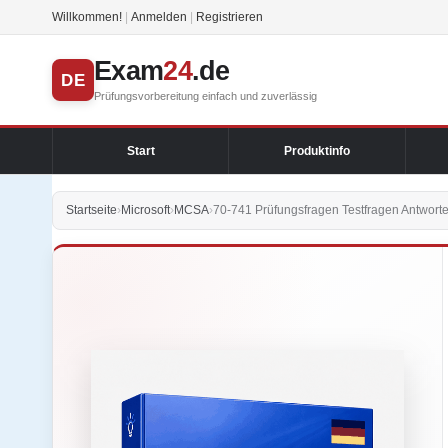
Willkommen!
|
Anmelden
|
Registrieren
Exam
24
.de
DE
Prüfungsvorbereitung einfach und zuverlässig
Start
Produktinfo
Startseite
›
Microsoft
›
MCSA
›
70-741 Prüfungsfragen Testfragen Antwort