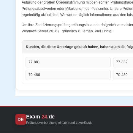
Aufgrund der großen Übereinstimmung mit den echten Prüfungsfragen
Prüfungsabsolventen oder Mitarbeitern der Testcenter. Unsere Prü
regelmäßig aktualisiert. Wir werten täglich Informationen aus den ta
Um Ihre Zertifizierungsprüfung reibungslos und erfolgreich zu meis
Windows Server 2016） gründlich zu lernen. Viel Erfolg!
Kunden, die diese Unterlage gekauft haben, haben auch die fol
77-881
77-882
70-486
70-480
Exam
24
.de
DE
Prüfungsvorbereitung einfach und zuverlässig