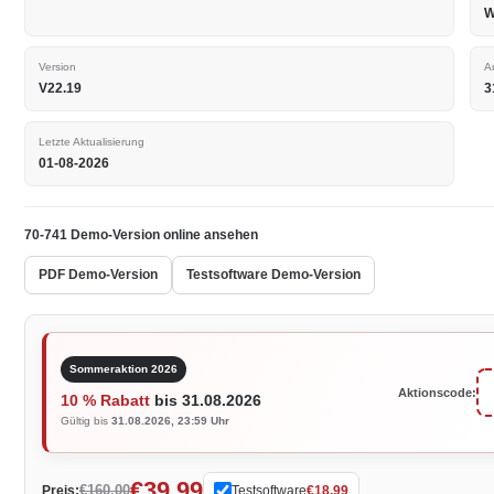
W
Version
A
V22.19
3
Letzte Aktualisierung
01-08-2026
70-741 Demo-Version online ansehen
PDF Demo-Version
Testsoftware Demo-Version
Sommeraktion 2026
Aktionscode:
10 % Rabatt
bis 31.08.2026
Gültig bis
31.08.2026, 23:59 Uhr
€39.99
€160.00
Preis:
Testsoftware
€18.99