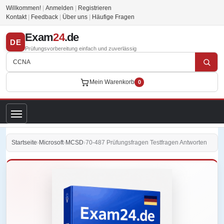
Willkommen!
|
Anmelden
|
Registrieren
Kontakt
|
Feedback
|
Über uns
|
Häufige Fragen
Exam
24
.de
DE
Prüfungsvorbereitung einfach und zuverlässig
Mein Warenkorb
0
Startseite
›
Microsoft
›
MCSD
›
70-487 Prüfungsfragen Testfragen Antworten