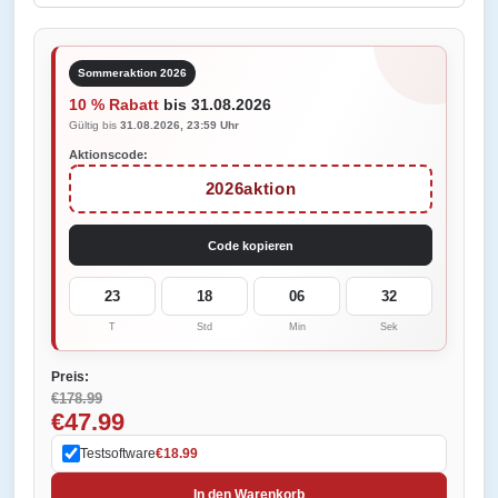
Sommeraktion 2026
10 % Rabatt
bis 31.08.2026
Gültig bis
31.08.2026, 23:59 Uhr
Aktionscode:
2026aktion
Code kopieren
23
18
06
32
T
Std
Min
Sek
Preis:
€178.99
€47.99
Testsoftware
€18.99
In den Warenkorb