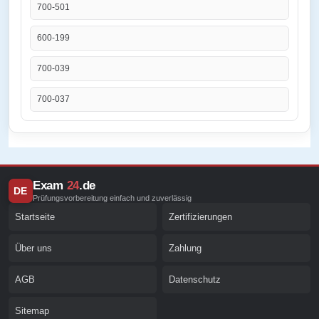
700-501
600-199
700-039
700-037
Exam
24
.de
DE
Prüfungsvorbereitung einfach und zuverlässig
Startseite
Zertifizierungen
Über uns
Zahlung
AGB
Datenschutz
Sitemap