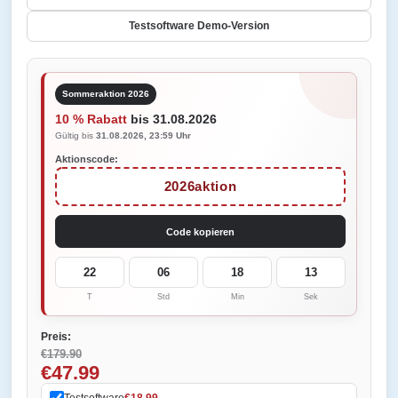
Testsoftware Demo-Version
Sommeraktion 2026
10 % Rabatt
bis 31.08.2026
Gültig bis
31.08.2026, 23:59 Uhr
Aktionscode:
2026aktion
Code kopieren
22
06
18
13
T
Std
Min
Sek
Preis:
€179.90
€47.99
Testsoftware
€18.99