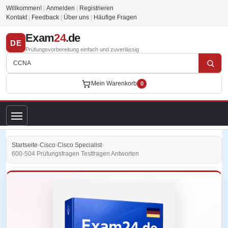
Willkommen!
|
Anmelden
|
Registrieren
Kontakt
|
Feedback
|
Über uns
|
Häufige Fragen
Exam
24
.de
DE
Prüfungsvorbereitung einfach und zuverlässig
Mein Warenkorb
0
Startseite
›
Cisco
›
Cisco Specialist
›
600-504 Prüfungsfragen Testfragen Antworten