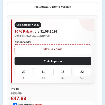
Testsoftware Demo-Version
Sommeraktion 2026
10 % Rabatt
bis 31.08.2026
Gültig bis
31.08.2026, 23:59 Uhr
Aktionscode:
2026aktion
Code kopieren
22
11
15
22
T
Std
Min
Sek
Preis:
€133.39
€47.99
Testsoftware
€18.99