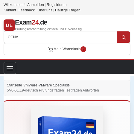
Willkommen!
|
Anmelden
|
Registrieren
Kontakt
|
Feedback
|
Über uns
|
Häufige Fragen
Exam
24
.de
DE
Prüfungsvorbereitung einfach und zuverlässig
Mein Warenkorb
0
Startseite
›
VMWare
›
VMware Specialist
›
5V0-61.19-deutsch Prüfungsfragen Testfragen Antworten