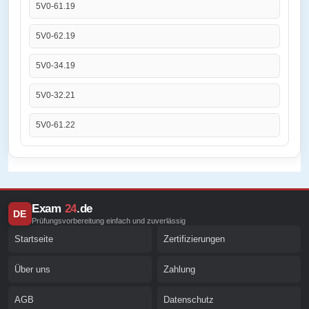
5V0-61.19
5V0-62.19
5V0-34.19
5V0-32.21
5V0-61.22
Exam
24
.de
DE
Prüfungsvorbereitung einfach und zuverlässig
Startseite
Zertifizierungen
Über uns
Zahlung
AGB
Datenschutz