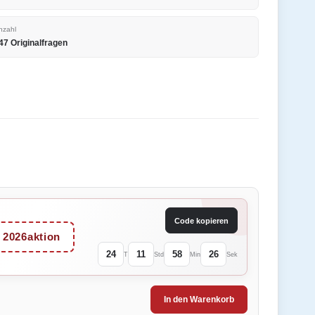
nzahl
47 Originalfragen
Code kopieren
2026aktion
24
11
58
26
T
Std
Min
Sek
In den Warenkorb