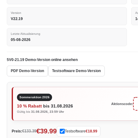
Version
A
V22.19
1
Letzte Aktualisierung
05-08-2026
5V0-21.19 Demo-Version online ansehen
PDF Demo-Version
Testsoftware Demo-Version
Sommeraktion 2026
Aktionscode:
10 % Rabatt
bis 31.08.2026
Gültig bis
31.08.2026, 23:59 Uhr
€39.99
€133.39
Preis:
Testsoftware
€18.99