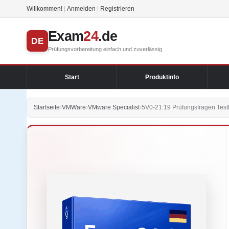
Willkommen!
|
Anmelden
|
Registrieren
Exam
24
.de
DE
Prüfungsvorbereitung einfach und zuverlässig
Start
Produktinfo
Startseite
›
VMWare
›
VMware Specialist
›
5V0-21.19 Prüfungsfragen Test