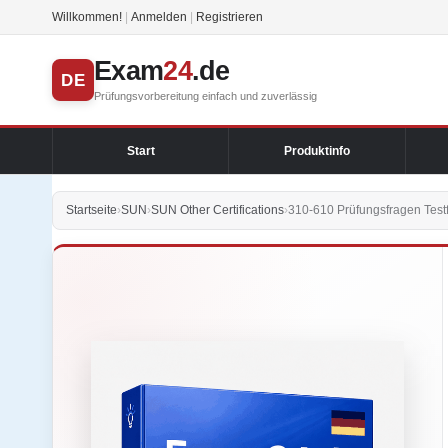
Willkommen!
|
Anmelden
|
Registrieren
Exam
24
.de
DE
Prüfungsvorbereitung einfach und zuverlässig
Start
Produktinfo
Startseite
›
SUN
›
SUN Other Certifications
›
310-610 Prüfungsfragen Test