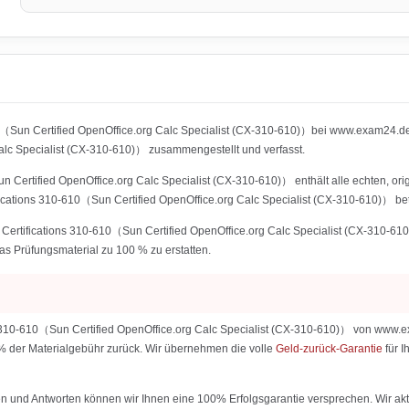
0（Sun Certified OpenOffice.org Calc Specialist (CX-310-610)）bei www.exam24.de 
c Specialist (CX-310-610)） zusammengestellt und verfasst.
Certified OpenOffice.org Calc Specialist (CX-310-610)） enthält alle echten, orig
cations 310-610（Sun Certified OpenOffice.org Calc Specialist (CX-310-610)） bet
ertifications 310-610（Sun Certified OpenOffice.org Calc Specialist (CX-310-610)
das Prüfungsmaterial zu 100 % zu erstatten.
310-610（Sun Certified OpenOffice.org Calc Specialist (CX-310-610)） von www.exam
0 % der Materialgebühr zurück. Wir übernehmen die volle
Geld-zurück-Garantie
für 
 und Antworten können wir Ihnen eine 100% Erfolgsgarantie versprechen. Wir aktu