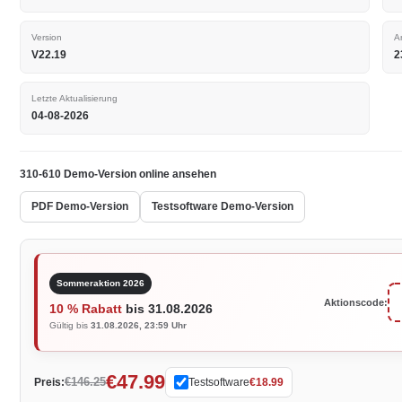
Version
A
V22.19
2
Letzte Aktualisierung
04-08-2026
310-610 Demo-Version online ansehen
PDF Demo-Version
Testsoftware Demo-Version
Sommeraktion 2026
Aktionscode:
10 % Rabatt
bis 31.08.2026
Gültig bis
31.08.2026, 23:59 Uhr
€47.99
€146.25
Preis:
Testsoftware
€18.99