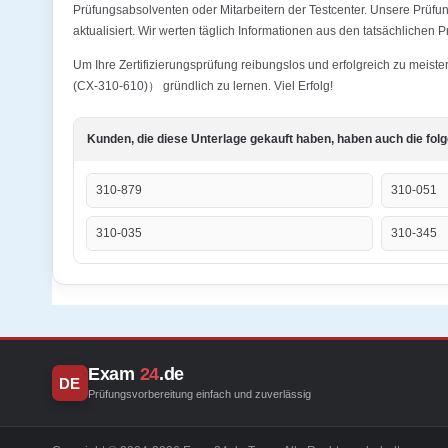
Prüfungsabsolventen oder Mitarbeitern der Testcenter. Unsere Prüf
aktualisiert. Wir werten täglich Informationen aus den tatsächlichen 
Um Ihre Zertifizierungsprüfung reibungslos und erfolgreich zu meis
(CX-310-610)） gründlich zu lernen. Viel Erfolg!
Kunden, die diese Unterlage gekauft haben, haben auch die fol
310-879
310-051
310-035
310-345
Exam
24
.de
DE
Prüfungsvorbereitung einfach und zuverlässig