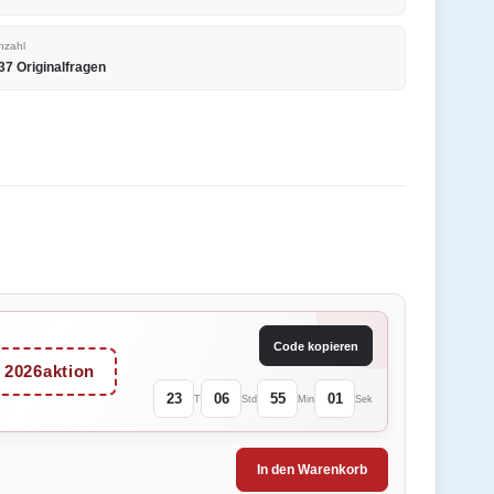
nzahl
37 Originalfragen
Code kopieren
2026aktion
23
06
55
01
T
Std
Min
Sek
In den Warenkorb