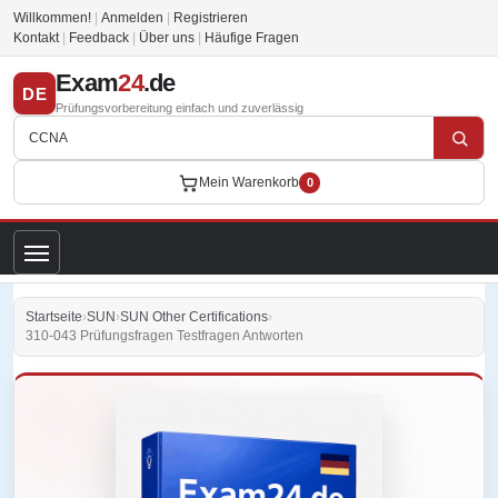
Willkommen!
|
Anmelden
|
Registrieren
Kontakt
|
Feedback
|
Über uns
|
Häufige Fragen
Exam
24
.de
DE
Prüfungsvorbereitung einfach und zuverlässig
Mein Warenkorb
0
Startseite
›
SUN
›
SUN Other Certifications
›
310-043 Prüfungsfragen Testfragen Antworten