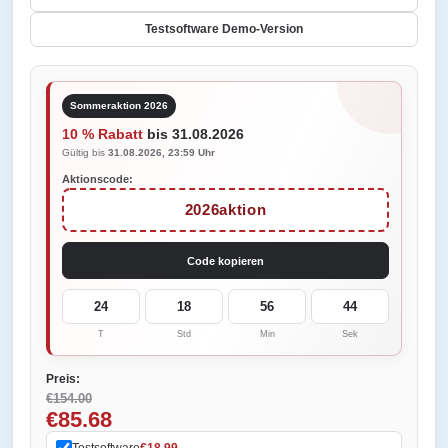
Testsoftware Demo-Version
Sommeraktion 2026
10 % Rabatt
bis 31.08.2026
Gültig bis
31.08.2026, 23:59 Uhr
Aktionscode:
2026aktion
Code kopieren
24
18
56
44
T
Std
Min
Sek
Preis:
€154.00
€85.68
Testsoftware
€18.99