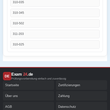
310-035
310-345
310-502
311-203
310-025
Exam
24
.de
DE
Prüfungsvorbereitung einfach und zuverlässig
Startseite
Zertifizierungen
Über uns
Zahlung
AGB
Datenschutz